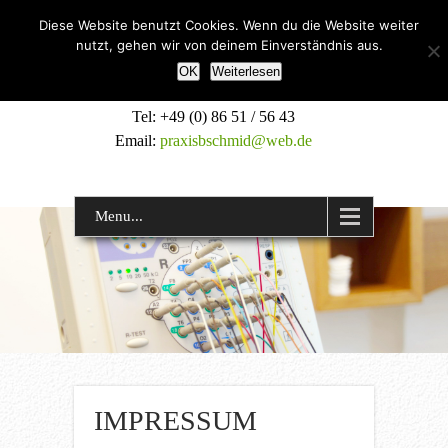
Diese Website benutzt Cookies. Wenn du die Website weiter
Fachärztin für Neurologie und
nutzt, gehen wir von deinem Einverständnis aus.
Nervenheilkunde
OK
Weiterlesen
Tel: +49 (0) 86 51 / 56 43
Email:
praxisbschmid@web.de
Menu...
IMPRESSUM