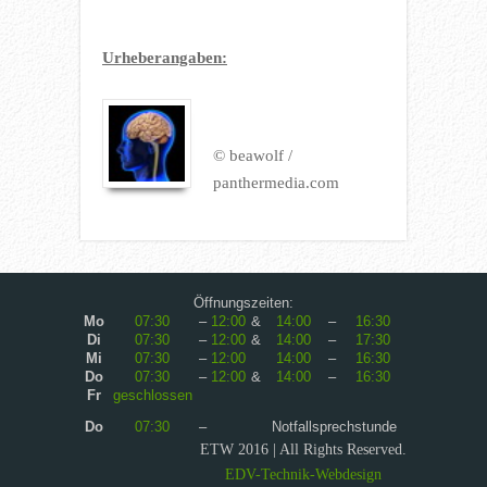
Urheberangaben:
© beawolf /
panthermedia.com
Öffnungszeiten:
Mo
07:30
–
12:00
&
14:00
–
16:30
Di
07:30
–
12:00
&
14:00
–
17:30
Mi
07:30
–
12:00
14:00
–
16:30
Do
07:30
–
12:00
&
14:00
–
16:30
Fr
geschlossen
Do
07:30
–
Notfallsprechstunde
ETW 2016 | All Rights Reserved.
EDV-Technik-Webdesign